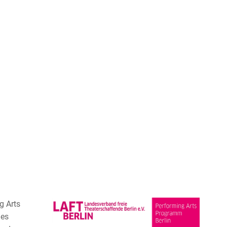
g Arts
ies