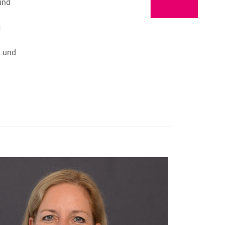
und
s
t und