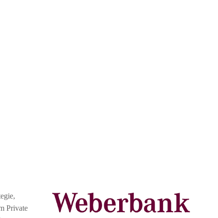
egie,
m Private