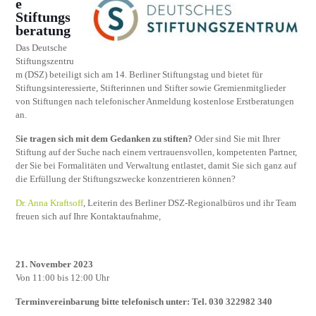
e
Stiftungs
beratung
Das Deutsche
Stiftungszentru
m (DSZ) beteiligt sich am 14. Berliner Stiftungstag und bietet für
Stiftungsinteressierte, Stifterinnen und Stifter sowie Gremienmitglieder
von Stiftungen nach telefonischer Anmeldung kostenlose Erstberatungen
an.
Sie tragen sich mit dem Gedanken zu stiften?
Oder sind Sie mit Ihrer
Stiftung auf der Suche nach einem vertrauensvollen, kompetenten Partner,
der Sie bei Formalitäten und Verwaltung entlastet, damit Sie sich ganz auf
die Erfüllung der Stiftungszwecke konzentrieren können?
Dr. Anna Kraftsoff
, Leiterin des Berliner DSZ-Regionalbüros und ihr Team
freuen sich auf Ihre Kontaktaufnahme,
21. November 2023
Von 11:00 bis 12:00 Uhr
Terminvereinbarung bitte telefonisch unter: Tel. 030 322982 340